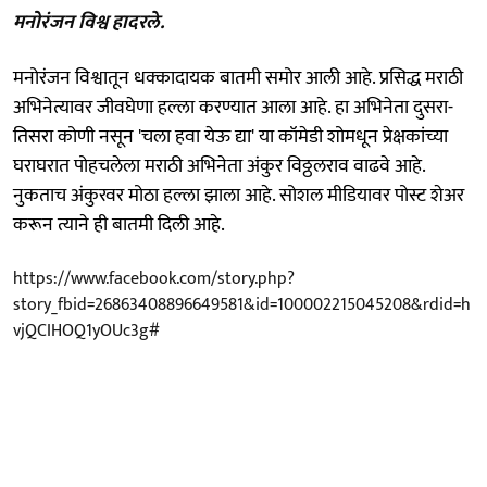
मनोरंजन विश्व हादरले.
मनोरंजन विश्वातून धक्कादायक बातमी समोर आली आहे. प्रसिद्ध मराठी
अभिनेत्यावर जीवघेणा हल्ला करण्यात आला आहे. हा अभिनेता दुसरा-
तिसरा कोणी नसून 'चला हवा येऊ द्या' या कॉमेडी शोमधून प्रेक्षकांच्या
घराघरात पोहचलेला मराठी अभिनेता अंकुर विठ्ठलराव वाढवे आहे.
नुकताच अंकुरवर मोठा हल्ला झाला आहे. सोशल मीडियावर पोस्ट शेअर
करून त्याने ही बातमी दिली आहे.
https://www.facebook.com/story.php?
story_fbid=26863408896649581&id=100002215045208&rdid=h
vjQCIHOQ1yOUc3g#