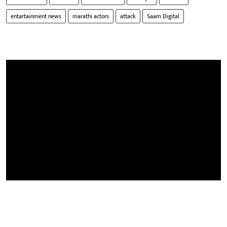
entartainment news
marathi actors
attack
Saam Digital