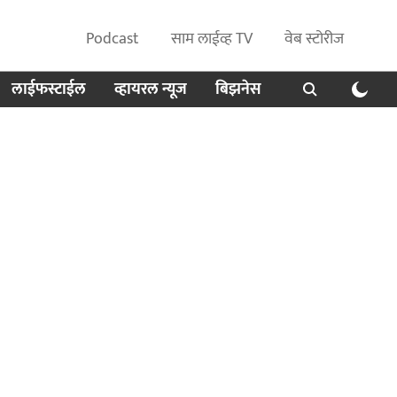
Podcast
साम लाईव्ह TV
वेब स्टोरीज
लाईफस्टाईल
व्हायरल न्यूज
बिझनेस