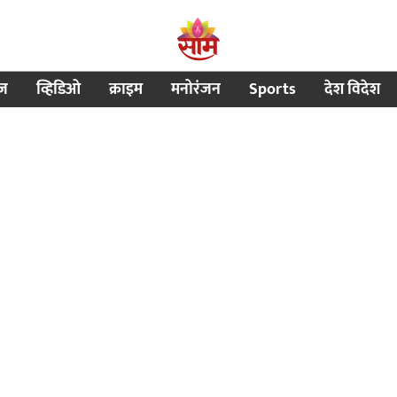
ीज
व्हिडिओ
क्राइम
मनोरंजन
Sports
देश विदेश