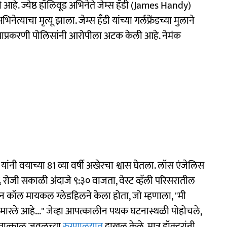
. ज्येष्ठ हॉलिवूड अभिनेते जेम्स हँडी (James Handy)
याचा मृत्यू झाला. जेम्स हँडी यांच्या गर्लफ्रेंडच्या मुलाने
 याप्रकरणी पोलिसांनी आरोपीला अटक केली आहे. नेमंक
ी यांनी वयाच्या 81 व्या वर्षी अखेरचा श्वास घेतला. लॉस एंजेलिस
 रोजी सकाळी अंदाजे ९:३० वाजता, वेस्ट व्हॅली परिसरातील
 कॉल मायकल ग्लेडहिलने केला होता, जो म्हणाला, "मी
मारले आहे..." जेव्हा आपत्कालीन पथक घटनास्थळी पोहोचले,
ंना तात्काळ जवळच्या
रुग्णालयात
दाखल केले, मात्र डॉक्टरांनी