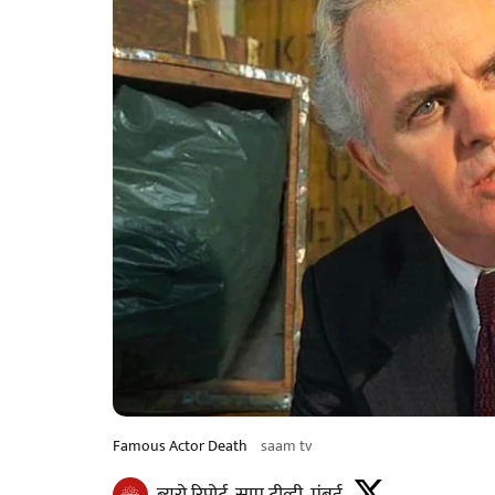
Famous Actor Death
saam tv