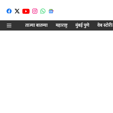
ताज्या बातम्या
महाराष्ट्र
मुंबई पुणे
वेब स्टोर