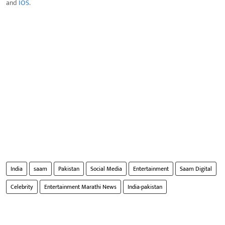
and
IOS
.
India
saam
Pakistan
Social Media
Entertainment
Saam Digital
Celebrity
Entertainment Marathi News
India-pakistan