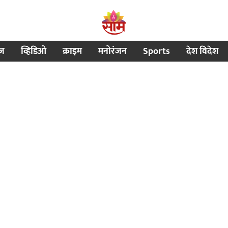
ीज
व्हिडिओ
क्राइम
मनोरंजन
Sports
देश विदेश