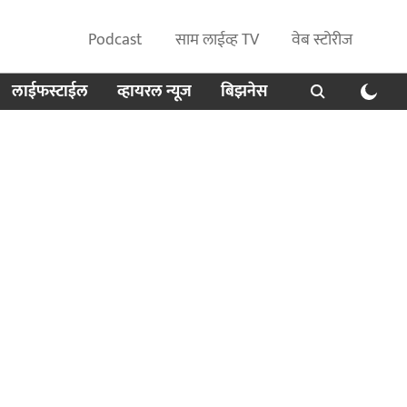
Podcast
साम लाईव्ह TV
वेब स्टोरीज
लाईफस्टाईल
व्हायरल न्यूज
बिझनेस