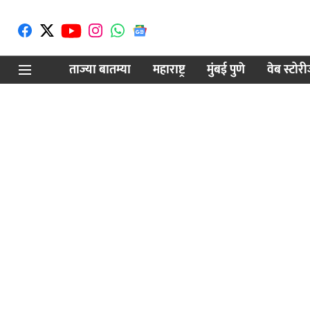
ताज्या बातम्या
महाराष्ट्र
मुंबई पुणे
वेब स्टोर