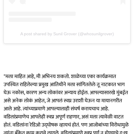
A post shared by Sunil Grover (@whosunilgrover)
"मला माहित आहे, मी अभिनय शकतो. शाळेच्या एका कार्यक्रमात
उपस्थित राहिलेल्या प्रमुख आतिथीने मला सांगितलेले तू नाटकात भाग
घेऊ नकोस, कारण अन्य लोकांवर अन्याय होईल. आपल्यासारखे मुंबईत
असे अनेक लोकं आहेत, जे आपलं स्वप्न उराशी घेऊन या मायानगरीत
आले आहे. त्यांच्याप्रमाणे आपल्यालाही संघर्ष करायचाच आहे.
वडिलांप्रमाणेच आपलेही स्वप्न अपूर्ण राहणार, असं मला त्यावेळी वाटत
होतं. वडिलांना रेडिओ उद्घोषक व्हायचं होतं. पण आजोबांच्या विरोधामुळे
त्यांना बँकेत काम करावे लागले. वडिलांप्रमाणे स्वप्न पूर्ण न होण्याचे दु:ख