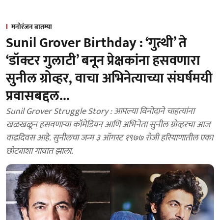
मनोरंजन बातम्या
Sunil Grover Birthday : ‘गुत्थी’ ते
‘डॉक्टर गुलाटी’ बनून प्रेक्षकांना हसवणारा
सुनील ग्रोव्हर, वाचा अभिनेत्याच्या संघर्षमयी
प्रवासबद्दल...
Sunil Grover Struggle Story : आपल्या विनोदाने चाहत्यांना
खळखळून हसवणाऱ्या कॉमेडियन आणि अभिनेता सुनील ग्रोव्हरचा आज
वाढदिवस आहे. सुनीलचा जन्म ३ ऑगस्ट १९७७ रोजी हरियाणातील एका
छोट्याशा गावात झाला.