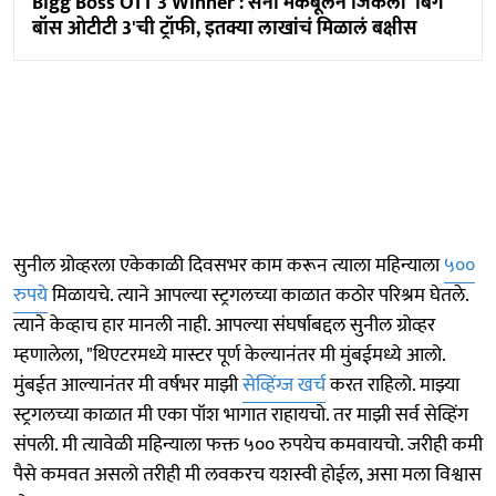
Bigg Boss OTT 3 Winner : सना मकबूलने जिंकली 'बिग
बॉस ओटीटी 3'ची ट्रॉफी, इतक्या लाखांचं मिळालं बक्षीस
सुनील ग्रोव्हरला एकेकाळी दिवसभर काम करून त्याला महिन्याला
५००
रुपये
मिळायचे. त्याने आपल्या स्ट्रगलच्या काळात कठोर परिश्रम घेतले.
त्याने केव्हाच हार मानली नाही. आपल्या संघर्षाबद्दल सुनील ग्रोव्हर
म्हणालेला, "थिएटरमध्ये मास्टर पूर्ण केल्यानंतर मी मुंबईमध्ये आलो.
मुंबईत आल्यानंतर मी वर्षभर माझी
सेव्हिंग्ज खर्च
करत राहिलो. माझ्या
स्ट्रगलच्या काळात मी एका पॉश भागात राहायचो. तर माझी सर्व सेव्हिंग
संपली. मी त्यावेळी महिन्याला फक्त ५०० रुपयेच कमवायचो. जरीही कमी
पैसे कमवत असलो तरीही मी लवकरच यशस्वी होईल, असा मला विश्वास