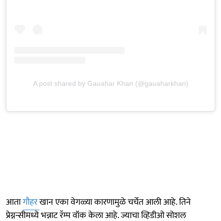
A post shared by Gauahar Khan (@gauaharkhan)
आता
गौहर
खान एका वेगळ्या कारणामुळे चर्चेत आली आहे. तिने
प्रेग्नन्सीमध्ये भन्नाट रॅम्प वॉक केला आहे. ज्याचा व्हिडीओ सोशल