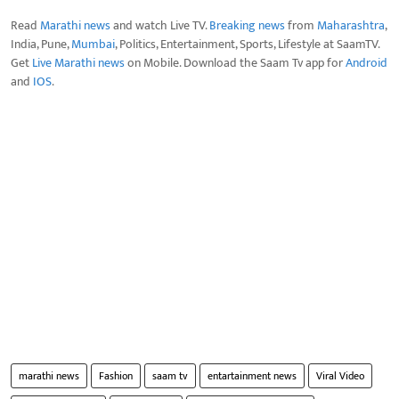
Read
Marathi news
and watch Live TV.
Breaking news
from
Maharashtra
,
India, Pune,
Mumbai
, Politics, Entertainment, Sports, Lifestyle at SaamTV.
Get
Live Marathi news
on Mobile. Download the Saam Tv app for
Android
and
IOS
.
marathi news
Fashion
saam tv
entartainment news
Viral Video