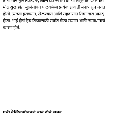
तिची तीन मुलं रिव्हर, फे, आणि टाउन्स हेच तिच्या आयुष्यातील सर्वात
मोठं सुख होतं. मुलांसोबत घालवलेला प्रत्येक क्षण ती मनापासून जगत
होती. त्यांच्या हसण्यात, खेळण्यात आणि सहवासात तिचा खरा आनंद
होता. आई होणं हेच तिच्यासाठी सर्वात मोठा सन्मान आणि समाधानाचं
कारण होतं.
पती डेव्हिडसोबतचं नातं होतं अतूट