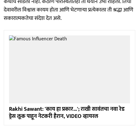
कधीच सोडली नाही. कठीण परिस्थितीतही ती धैर्याने उभी राहिली. तिचा
देवावरील विश्वास कायम होता आणि भेटणाऱ्या प्रत्येकाला ती श्रद्धा आणि
सकारात्मकतेचा संदेश देत असे.
Rakhi Sawant: 'काय हा प्रकार...'; राखी सावंतचा नवा रेड
ड्रेस लूक पाहून नेटकरी हैरान, VIDEO व्हायरल