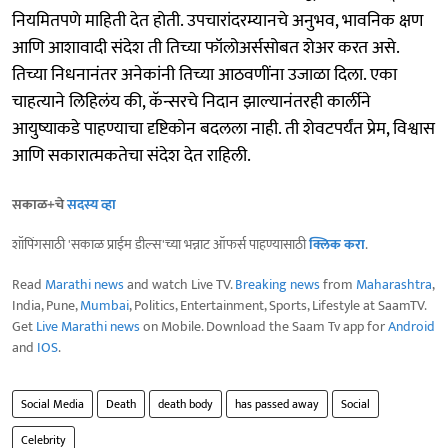
नियमितपणे माहिती देत होती. उपचारांदरम्यानचे अनुभव, भावनिक क्षण
आणि आशावादी संदेश ती तिच्या फॉलोअर्ससोबत शेअर करत असे.
तिच्या निधनानंतर अनेकांनी तिच्या आठवणींना उजाळा दिला. एका
चाहत्याने लिहिलंय की, कॅन्सरचे निदान झाल्यानंतरही कार्लीने
आयुष्याकडे पाहण्याचा दृष्टिकोन बदलला नाही. ती शेवटपर्यंत प्रेम, विश्वास
आणि सकारात्मकतेचा संदेश देत राहिली.
सकाळ+चे
सदस्य व्हा
शॉपिंगसाठी 'सकाळ प्राईम डील्स'च्या भन्नाट ऑफर्स पाहण्यासाठी
क्लिक करा
.
Read
Marathi news
and watch Live TV.
Breaking news
from
Maharashtra
,
India, Pune,
Mumbai
, Politics, Entertainment, Sports, Lifestyle at SaamTV.
Get
Live Marathi news
on Mobile. Download the Saam Tv app for
Android
and
IOS
.
Social Media
Death
death body
has passed away
Social
Celebrity