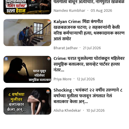
पलंगाला बांधून अत्याचार, नागपुरात खळबळ
Namdeo Kumbhar
05 Aug 2026
Kalyan Crime: मिंडा कंपनीत
खळबळजनक घटना; २ सहकाऱ्यांनी केली
वरिष्ठ कर्मचाऱ्याची हत्या, धक्कादायक कारण
आलं समोर
Bharat Jadhav
21 Jul 2026
Crime: घरात घुसलेल्या चोरांकडून महिलेवर
सामूहिक बलात्कार, प्रायव्हेट पार्टवर हल्ला
नंतर...
Priya More
12 Jul 2026
Shocking : भयंकर! २२ वर्षीय तरुणाने ८
वर्षाच्या मुलीला फसवून जंगलात नेलं
बलात्कार केला अन्...
Alisha Khedekar
10 Jul 2026