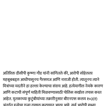
अतिरिक्त डीसीपी कृष्णा गौड यांनी सांगितले की, आरोपी सोहेलला
महबूबबद्दल आधीपासूनच गैरसमज आणि नाराजी होती. त्यातूनच त्याने
मित्रांच्या मदतीने हा हल्ला केल्याचा संशय आहे. हत्येमागील नेमके कारण
आणि कटाची संपूर्ण माहिती मिळवण्यासाठी पोलिस सखोल तपास करत
आहेत. मृतकाच्या कुटुंबीयांच्या तक्रारीनुसार बीएनएस कलम १०३(१)
अंतर्गत हत्येचा गुन्हा दाखल करण्यात आला आहे. सर्व आरोपी सध्या