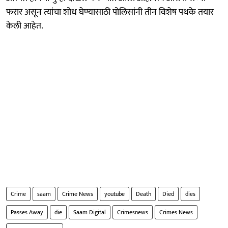
फरार असून त्यांचा शोध घेण्यासाठी पोलिसांनी तीन विशेष पथके तयार
केली आहेत.
Crime
saam
Crime News
youtube
Death
Died
dies
Passes Away
die
Saam Digital
Crimesnews
Crimes News