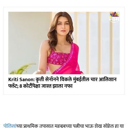
Kriti Sanon: कृती सेनॉनने विकले मुंबईतील चार आलिशान
फ्लॅट; 8 कोटींपेक्षा जास्त झाला नफा
पोलिसां
च्या प्राथमिक तपासात महबूबच्या पत्नीचा भाऊ शेख सोहेल हा या