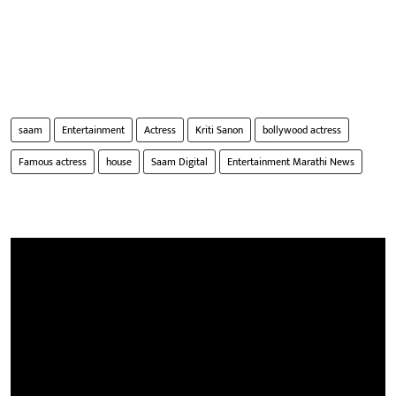
saam
Entertainment
Actress
Kriti Sanon
bollywood actress
Famous actress
house
Saam Digital
Entertainment Marathi News