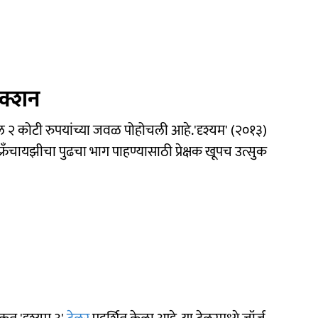
लेक्शन
ल २ कोटी रुपयांच्या जवळ पोहोचली आहे.'दृश्यम' (२०१३)
फ्रँचायझीचा पुढचा भाग पाहण्यासाठी प्रेक्षक खूपच उत्सुक