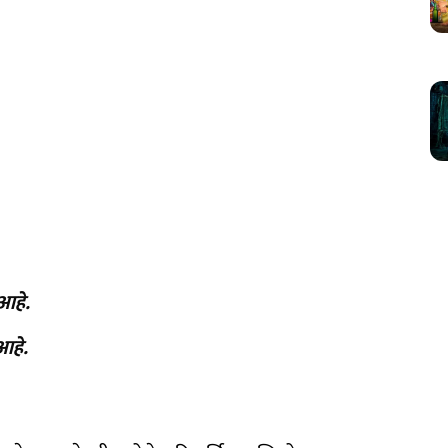
 आहे.
आहे.