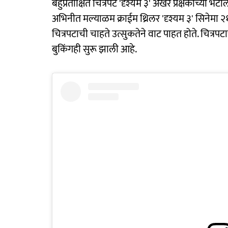
बहुप्रतीक्षित चित्रपट 'दृश्यम ३' अखेर प्रेक्षकांच्य
अभिनीत मल्याळम क्राईम थ्रिलर 'दृश्यम ३' सिनेमा २१ 
चित्रपटाची चाहते उत्सुकतेने वाट पाहत होते. चित्रपट
बुकिंगही सुरू झाली आहे.