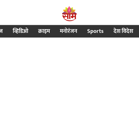
ीज
व्हिडिओ
क्राइम
मनोरंजन
Sports
देश विदेश