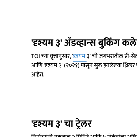
'दृश्यम ३' अ‍ॅडव्हान्स बुकिंग क
TOI च्या वृत्तानुसार, '
दृश्यम
३' ची जगभरातील प्री-से
आणि 'दृश्यम २' (२०२१) पासून सुरू झालेल्या थ्रिलर 
आहेत.
'दृश्यम ३' चा ट्रेलर