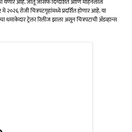
ा भेटीला येणार आहे. जीतू जोसेफ दिग्दर्शित आणि मोहनलाल
मे २०२६ रोजी चित्रपटगृहांमध्ये प्रदर्शित होणार आहे. या
ाचा धमाकेदार ट्रेलर रिलीज झाला असून चित्रपटाची अ‍ॅडव्हान्स