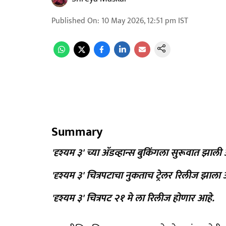
Published On
:
10 May 2026, 12:51 pm
IST
Summary
'दृश्यम ३' च्या अ‍ॅडव्हान्स बुकिंगला सुरूवात झाली
'दृश्यम ३' चित्रपटाचा नुकताच ट्रेलर रिलीज झाला 
'दृश्यम ३' चित्रपट २१ मे ला रिलीज होणार आहे.