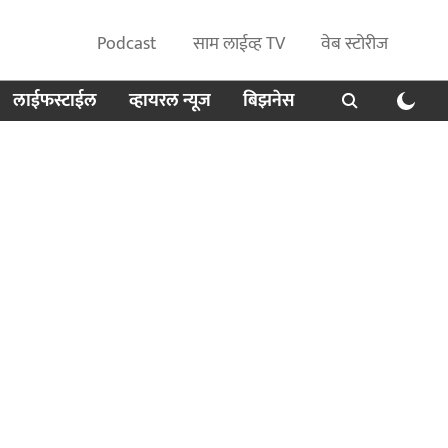
Podcast
साम लाईव्ह TV
वेब स्टोरीज
लाईफस्टाईल
व्हायरल न्यूज
बिझनेस