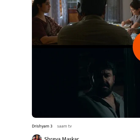
Drishyam 3
saam tv
Shreya Maskar