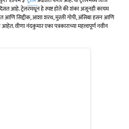
कृत 'दृश्यम ३'
ट्रेलर
प्रदर्शित केला आहे. या ट्रेलरमध्ये जॉर्ज
ा दिसत आहे. ट्रेलरमधून हे स्पष्ट होते की शंका अजूनही कायम
 आहेत आणि सिद्दीक, आशा शरथ, मुरली गोपी, अंसिबा हसन आणि
ा आहेत. वीणा नंदकुमार एका पत्रकाराच्या महत्त्वपूर्ण नवीन