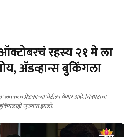
क्टोबरचं रहस्य २१ मे ला
य, अ‍ॅडव्हान्स बुकिंगला
३' लवकरच प्रेक्षकांच्या भेटीला येणार आहे. चित्रपटाचा
 बुकिंगलाही सुरुवात झाली.