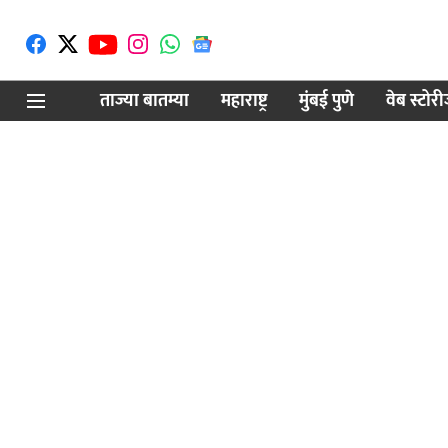
ताज्या बातम्या
महाराष्ट्र
मुंबई पुणे
वेब स्टोर