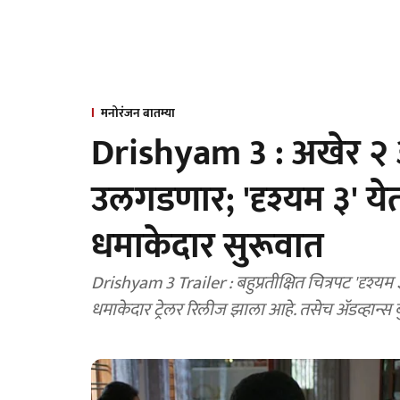
मनोरंजन बातम्या
Drishyam 3 : अखेर २ ऑ
उलगडणार; 'दृश्यम ३' येतो
धमाकेदार सुरूवात
Drishyam 3 Trailer : बहुप्रतीक्षित चित्रपट 'दृश्यम 
धमाकेदार ट्रेलर रिलीज झाला आहे. तसेच अ‍ॅडव्हान्स