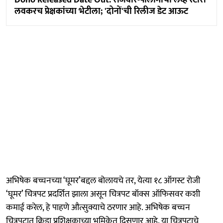
Dono Released Date Out: राजवीर-पालोमाची लव्ह स्टोरी
लवकरच प्रेक्षकांच्या भेटीला; 'दोनों'ची रिलीज डेट आऊट
अभिषेक बच्चनच्या ‘घूमर’बद्दल बोलायचे तर, येत्या १८ ऑगस्ट रोजी
‘घूमर’ चित्रपट प्रदर्शित झाला असून चित्रपट बॉक्स ऑफिसवर कशी
कमाई करेल, हे पाहणे औत्सुक्याचे ठरणार आहे. अभिषेक बच्चन
चित्रपटात क्रिडा प्रशिक्षकाच्या भूमिकेत दिसणार आहे. या चित्रपटाचे