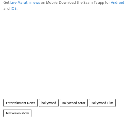
Get
Live Marathi news
on Mobile. Download the Saam Tv app for
Android
and
IOS
.
Entertainment News
bollywood
Bollywood Actor
Bollywood Film
televesion show