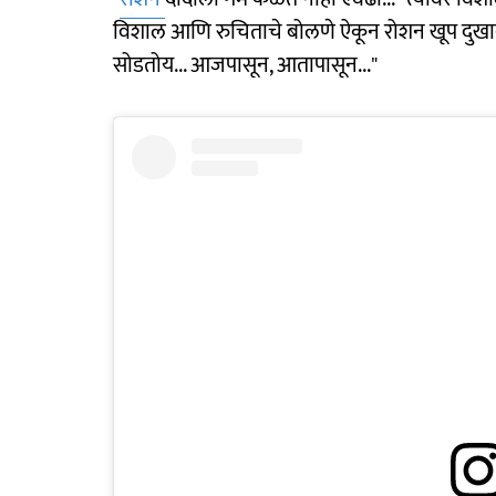
विशाल आणि रुचिताचे बोलणे ऐकून रोशन खूप दुखावतो
सोडतोय... आजपासून, आतापासून..."