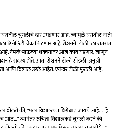
घरातील चुगलीचे दार उघडणार आहे. ज्यामुळे घरातील नाती
ा रिअ‍ॅलिटी चेक मिळणार आहे. रोशनने 'टोळी' ला रामराम
 आहे. नेमकं भाऊच्या धक्क्यावर आज काय घडणार, जाणून
रोशन हे सदस्य होते. आता रोशनने टोळी सोडली, अनुश्री
ुचिता आणि विशाल उरले आहेत. एकंदर टोळी फुटली आहे.
वीला बोलते की, "मला विशालच्या विरोधात जायचे आहे..." हे
ओठ..." त्यानंतर रुचिता विशालकडे चुगली करते की,
ल बोलतो की, "मला त्याचा भार घेऊन चालायचं नाहीये..."