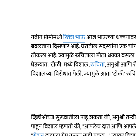
नवीन प्रोमोमध्ये
रितेश भाऊ
आज भाऊच्या धक्क्यावर 
बदलताना दिसणार आहे. घरातील सदस्यांना एक चांगल
ठोकला आहे. ज्यामुळे रुचिताला मोठा धक्का बसला
घेऊयात. 'टोळी' मध्ये विशाल,
रुचिता
, अनुश्री आणि 
विशालच्या विरोधात गेली. ज्यामुळे आता 'टोळी' र
व्हिडीओच्या सुरूवातीला पाहू शकता की, अनुश्री तन्
पाहून विशाल म्हणतो की, "आपलेच दात आणि आपलेच 
"
रोशन
दादाला गेम कळत नाही एवढा..." त्यावर विशा