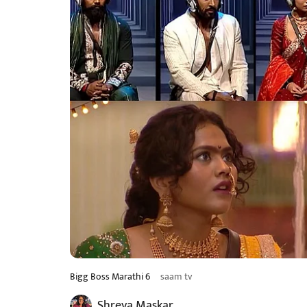
Bigg Boss Marathi 6
saam tv
Shreya Maskar