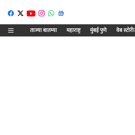
ताज्या बातम्या
महाराष्ट्र
मुंबई पुणे
वेब स्टोर