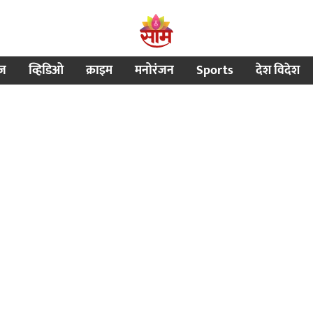
ीज
व्हिडिओ
क्राइम
मनोरंजन
Sports
देश विदेश