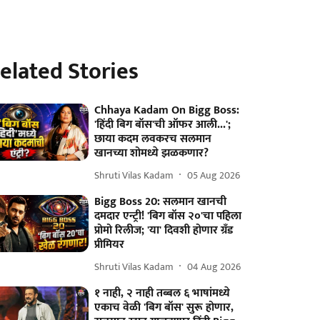
elated Stories
Chhaya Kadam On Bigg Boss:
'हिंदी बिग बॉस'ची ऑफर आली...';
छाया कदम लवकरच सलमान
खानच्या शोमध्ये झळकणार?
Shruti Vilas Kadam
05 Aug 2026
Bigg Boss 20: सलमान खानची
दमदार एन्ट्री! 'बिग बॉस २०'चा पहिला
प्रोमो रिलीज; 'या' दिवशी होणार ग्रँड
प्रीमियर
Shruti Vilas Kadam
04 Aug 2026
१ नाही, २ नाही तब्बल ६ भाषांमध्ये
एकाच वेळी 'बिग बॉस' सुरू होणार,