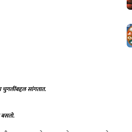
 चुगलींबद्दल सांगतात.
ा बसतो.