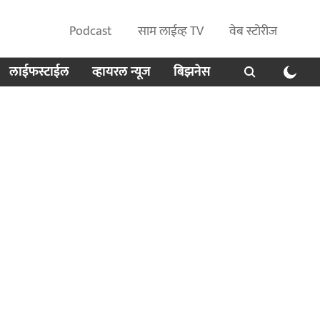
Podcast
साम लाईव्ह TV
वेब स्टोरीज
लाईफस्टाईल
व्हायरल न्यूज
बिझनेस