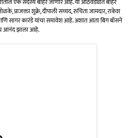
घरातील एक सदस्य बाहेर जाणार आहे. या आठवड्यात बाहेर
ळके, प्राजक्ता शुक्रे, दीपाली सय्यद, रुचिता जामदार, राकेश
आणि सागर कारंडे यांचा समावेश आहे. अशात आता बिग बॉसने
खूपच आनंद झाला आहे.