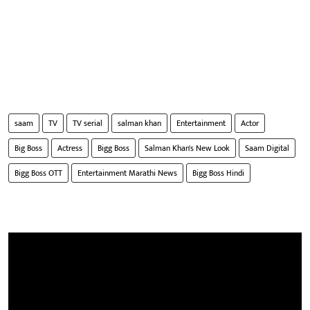
saam
TV
TV serial
salman khan
Entertainment
Actor
Big Boss
Actress
Bigg Boss
Salman Khan's New Look
Saam Digital
Bigg Boss OTT
Entertainment Marathi News
Bigg Boss Hindi