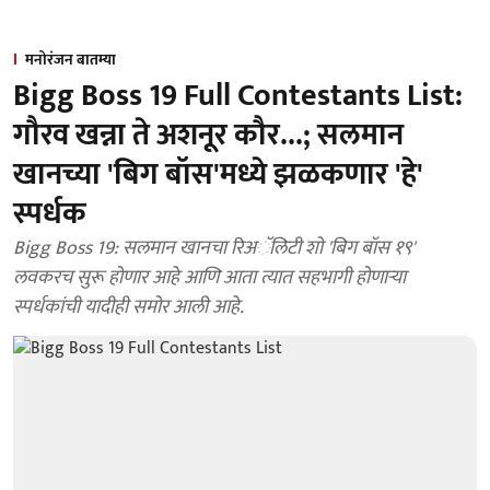
मनोरंजन बातम्या
Bigg Boss 19 Full Contestants List:
गौरव खन्ना ते अशनूर कौर...; सलमान
खानच्या 'बिग बॉस'मध्ये झळकणार 'हे'
स्पर्धक
Bigg Boss 19: सलमान खानचा रिअॅलिटी शो 'बिग बॉस १९'
लवकरच सुरू होणार आहे आणि आता त्यात सहभागी होणाऱ्या
स्पर्धकांची यादीही समोर आली आहे.