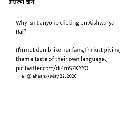
अखेरचा श्वास
Why isn’t anyone clicking on Aishwarya
Rai?
(I’m not dumb like her fans, I’m just giving
them a taste of their own language.)
pic.twitter.com/di4mS7KYYO
— a (@iahaanx)
May 22, 2026