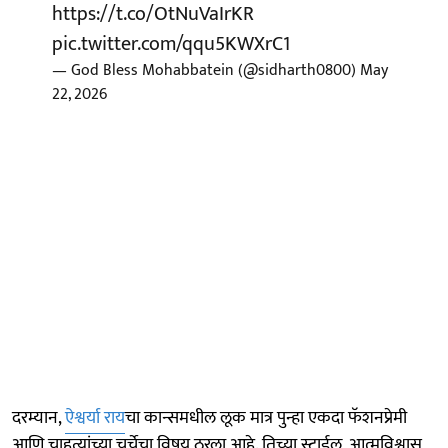
https://t.co/OtNuVaIrKR
pic.twitter.com/qqu5KWXrC1
— God Bless Mohabbatein (@sidharth0800)
May
22, 2026
दरम्यान,
ऐश्वर्या राय
चा कान्समधील लूक मात्र पुन्हा एकदा फॅशनप्रेमी
आणि चाहत्यांच्या चर्चेचा विषय ठरला आहे. तिच्या स्टाईल, आत्मविश्वास