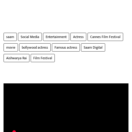
saam
Social Media
Entertainment
Actress
Cannes Film Festival
movie
bollywood actress
Famous actress
Saam Digital
Aishwarya Rai
Film Festival