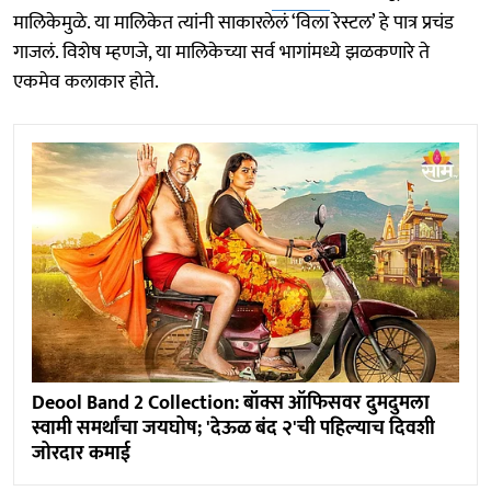
मालिकेमुळे. या मालिकेत त्यांनी साकारलेलं ‘विला रेस्टल’ हे पात्र प्रचंड
गाजलं. विशेष म्हणजे, या मालिकेच्या सर्व भागांमध्ये झळकणारे ते
एकमेव कलाकार होते.
Deool Band 2 Collection: बॉक्स ऑफिसवर दुमदुमला
स्वामी समर्थांचा जयघोष; 'देऊळ बंद २'ची पहिल्याच दिवशी
जोरदार कमाई