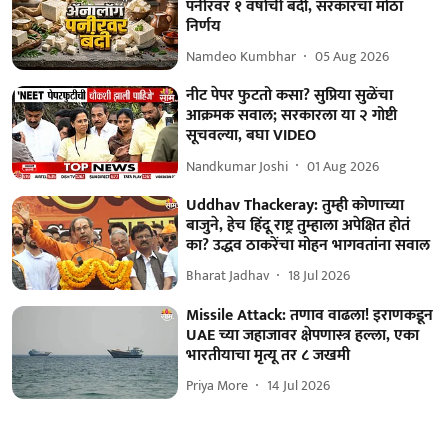
पनीरवर १ वर्षाची बंदी, सरकारचा मोठा
निर्णय
Namdeo Kumbhar
05 Aug 2026
नीट पेपर फुटतो कसा? सुप्रिया सुळेंचा
आक्रमक सवाल; सरकारला या २ गोष्टी
सूचवल्या, बघा VIDEO
Nandkumar Joshi
01 Aug 2026
Uddhav Thackeray: तुम्ही कोणाच्या
बाजुने, हेच हिंदू राष्ट्र तुम्हाला अपेक्षित होतं
का? उद्धव ठाकरेंचा मोहन भागवतांना सवाल
Bharat Jadhav
18 Jul 2026
Missile Attack: तणाव वाढला! इराणकडून
UAE च्या जहाजावर क्षेपणास्त्र हल्ला, एका
भारतीयाचा मृत्यू तर ८ जखमी
Priya More
14 Jul 2026