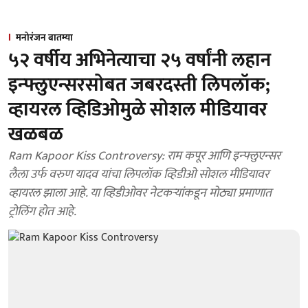
मनोरंजन बातम्या
५२ वर्षीय अभिनेत्याचा २५ वर्षांनी लहान
इन्फ्लुएन्सरसोबत जबरदस्ती लिपलॉक;
व्हायरल व्हिडिओमुळे सोशल मीडियावर
खळबळ
Ram Kapoor Kiss Controversy: राम कपूर आणि इन्फ्लुएन्सर
लैला उर्फ वरुण यादव यांचा लिपलॉक व्हिडीओ सोशल मीडियावर
व्हायरल झाला आहे. या व्हिडीओवर नेटकऱ्यांकडून मोठ्या प्रमाणात
ट्रोलिंग होत आहे.