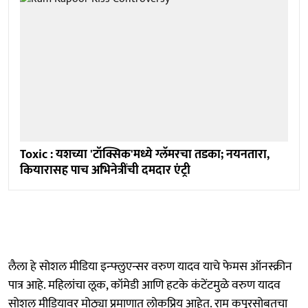
Toxic : यशच्या 'टॉक्सिक'मध्ये ग्लॅमरचा तडका; नयनतारा,
कियारासह पाच अभिनेत्रींची दमदार एंट्री
लैला हे सोशल मीडिया इन्फ्लुएन्सर वरुण यादव याचे फेमस ऑनस्क्रीन
पात्र आहे. महिलांचा लूक, कॉमेडी आणि हटके कंटेंटमुळे वरुण यादव
सोशल मीडियावर मोठ्या प्रमाणात लोकप्रिय आहेत. राम कपूरसोबतचा