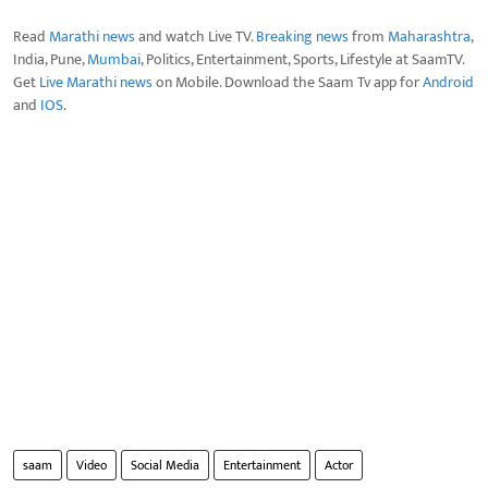
Read
Marathi news
and watch Live TV.
Breaking news
from
Maharashtra
,
India, Pune,
Mumbai
, Politics, Entertainment, Sports, Lifestyle at SaamTV.
Get
Live Marathi news
on Mobile. Download the Saam Tv app for
Android
and
IOS
.
saam
Video
Social Media
Entertainment
Actor