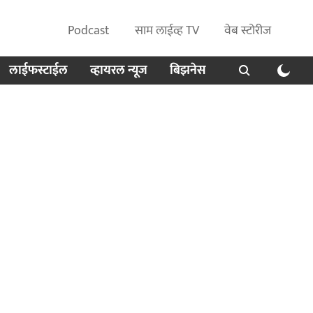
Podcast
साम लाईव्ह TV
वेब स्टोरीज
लाईफस्टाईल
व्हायरल न्यूज
बिझनेस