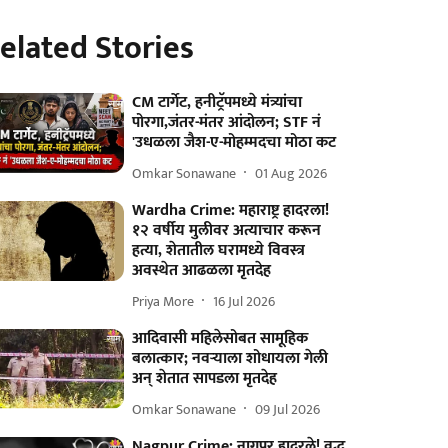
elated Stories
CM टार्गेट, हनीट्रॅपमध्ये मंत्र्यांचा
पोरगा,जंतर-मंतर आंदोलन; STF नं
'उधळला जैश-ए-मोहम्मदचा मोठा कट
Omkar Sonawane
01 Aug 2026
Wardha Crime: महाराष्ट्र हादरला!
१२ वर्षीय मुलीवर अत्याचार करून
हत्या, शेतातील घरामध्ये विवस्त्र
अवस्थेत आढळला मृतदेह
Priya More
16 Jul 2026
आदिवासी महिलेसोबत सामूहिक
बलात्कार; नवऱ्याला शोधायला गेली
अन् शेतात सापडला मृतदेह
Omkar Sonawane
09 Jul 2026
Nagpur Crime: नागपूर हादरले! वृद्ध