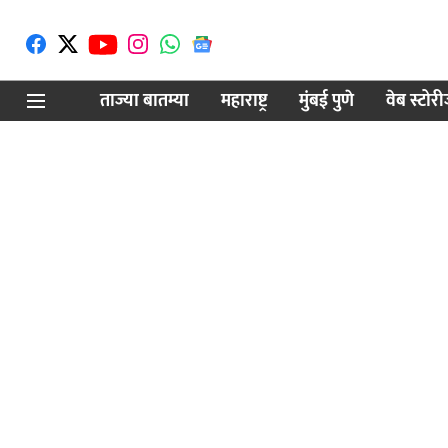
ताज्या बातम्या
महाराष्ट्र
मुंबई पुणे
वेब स्टोर