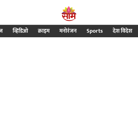
ीज
व्हिडिओ
क्राइम
मनोरंजन
Sports
देश विदेश