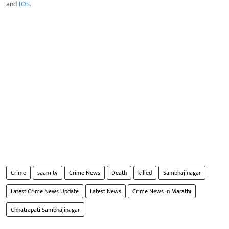
and
IOS
.
Crime
saam tv
Crime News
Death
killed
Sambhajinagar
Latest Crime News Update
Latest News
Crime News in Marathi
Chhatrapati Sambhajinagar