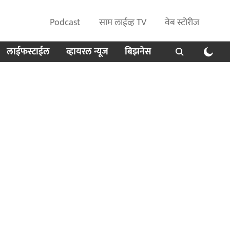
Podcast
साम लाईव्ह TV
वेब स्टोरीज
लाईफस्टाईल
व्हायरल न्यूज
बिझनेस