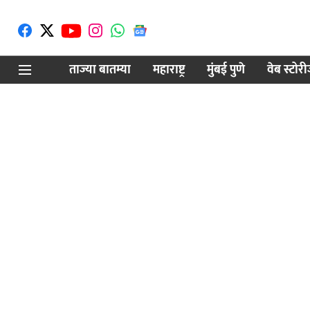
ताज्या बातम्या
महाराष्ट्र
मुंबई पुणे
वेब स्टोर