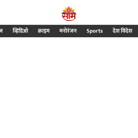
ीज
व्हिडिओ
क्राइम
मनोरंजन
Sports
देश विदेश