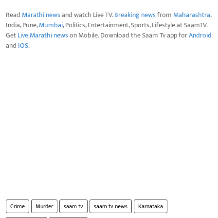
Read
Marathi news
and watch Live TV.
Breaking news
from
Maharashtra
,
India, Pune,
Mumbai
, Politics, Entertainment, Sports, Lifestyle at SaamTV.
Get
Live Marathi news
on Mobile. Download the Saam Tv app for
Android
and
IOS
.
Crime
Murder
saam tv
saam tv news
Karnataka