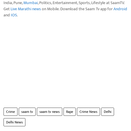
India, Pune,
Mumbai
, Politics, Entertainment, Sports, Lifestyle at SaamTV.
Get
Live Marathi news
on Mobile. Download the Saam Tv app for
Android
and
IOS
.
Crime
saam tv
saam tv news
Rape
Crime News
Delhi
Delhi News