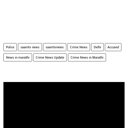
Police
saamtv news
saamtvnews
Crime News
Delhi
Accused
News in marathi
Crime News Update
Crime News in Marathi