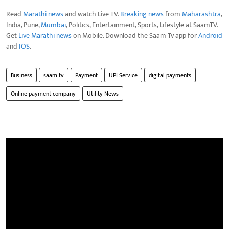
Read
Marathi news
and watch Live TV.
Breaking news
from
Maharashtra
,
India, Pune,
Mumbai
, Politics, Entertainment, Sports, Lifestyle at SaamTV.
Get
Live Marathi news
on Mobile. Download the Saam Tv app for
Android
and
IOS
.
Business
saam tv
Payment
UPI Service
digital payments
Online payment company
Utility News