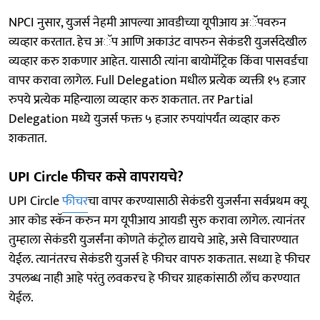
NPCI नुसार, युजर्स नेहमी आपल्या आवडीच्या यूपीआय अॅपवरुन
व्यव्हार करतात. हेच अॅप आणि अकाउंट वापरुन सेकंडरी युजर्सदेखील
व्यव्हार करु शकणार आहेत. यासाठी त्यांना बायोमॅट्रिक किंवा पासवर्डचा
वापर करावा लागेल. Full Delegation मधील प्रत्येक व्यक्ती १५ हजार
रुपये प्रत्येक महिन्याला व्यव्हार करु शकतात. तर Partial
Delegation मध्ये युजर्स फक्त ५ हजार रुपयांपर्यंत व्यव्हार करु
शकतात.
UPI Circle फीचर कसे वापरायचे?
UPI Circle
फीचर
चा वापर करण्यासाठी सेकंडरी युजर्संना सर्वप्रथम क्यू
आर कोड स्कॅन करुन मग यूपीआय आयडी सुरु करावा लागेल. त्यानंतर
तुम्हाला सेकंडरी युजर्संना कोणते कंट्रोल द्यायचे आहे, असे विचारण्यात
येईल. त्यानंतरच सेकंडरी युजर्स हे फीचर वापरु शकतात. सध्या हे फीचर
उपलब्ध नाही आहे परंतु लवकरच हे फीचर ग्राहकांसाठी लाँच करण्यात
येईल.