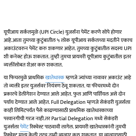
यूपीआय सर्कलमुळे (UPI Circle) युजर्संना पेमेंट करणे सोपे होणार
आहे.आता तुमच्या कुटुंबातील ५ लोक यूपीआय सर्कलच्या मदतीने एकाच
अकाउंटवरुन पेमेंट करु शकणार आहेत. तुमच्या कुटुंबातील सदस्य UPI
शी कनेक्ट होऊ शकतात. तुम्ही तुमचा प्रायमरी यूपीआय कुटुंबातील इतर
व्यक्तींसोबत शेअर करु शकतात.
या फिचरमुळे प्राथमिक
खातेधारक
म्हणजे ज्यांच्या नावावर अकाउंट आहे
तो व्यक्ती इतर युजर्सवर नियंत्रण ठेवू शकतात. या फीचरमध्ये दोन
प्रकारचे डेलीगेशन देण्यात आले आहेत. फुल आणि पार्शियल असे दोन
पर्याय देण्यात आले आहेत. Full Delegation म्हणजे सेकंडरी युजर्सला
काही लिमिटपर्यंत पैसे काढण्यासाठी प्राथमिक खातेधारकाच्या
परवानगीची गरज नाही.तर Partial Delegation मध्ये सेकंडरी
युजर्सला
पेमेंट
रिक्वेस्ट पाठवावी लागेल. प्रायमरी खातेधारकांनी तुमची
रिक्वेस्ट मान्य केली तरच तुम्ही व्यव्हार करु शकतात. या व्यव्हारासाठी