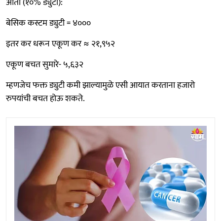
आता (१०% ड्युटी):
बेसिक कस्टम ड्युटी = ४०००
इतर कर धरून एकूण कर ≈ २१,९५२
एकूण बचत सुमारे- ५,६३२
म्हणजेच फक्त ड्युटी कमी झाल्यामुळे एसी आयात करताना हजारो
रुपयांची बचत होऊ शकते.