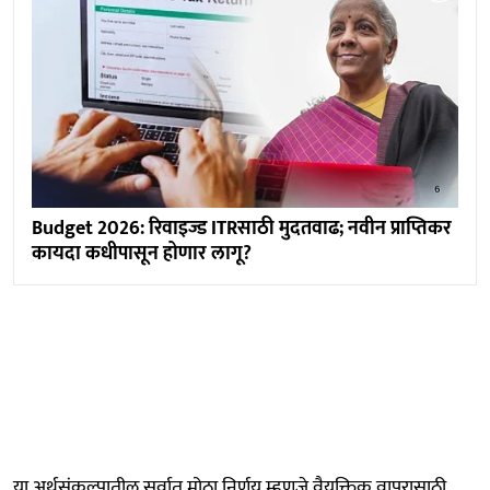
Budget 2026: रिवाइज्ड ITRसाठी मुदतवाढ; नवीन प्राप्तिकर
कायदा कधीपासून होणार लागू?
या अर्थसंकल्पातील सर्वात मोठा निर्णय म्हणजे वैयक्तिक वापरासाठी