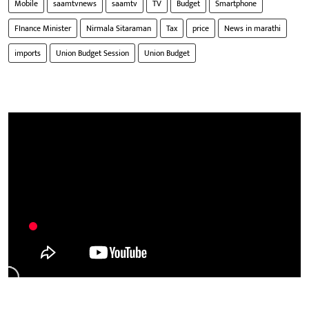
Mobile
saamtvnews
saamtv
TV
Budget
Smartphone
FInance Minister
Nirmala Sitaraman
Tax
price
News in marathi
imports
Union Budget Session
Union Budget