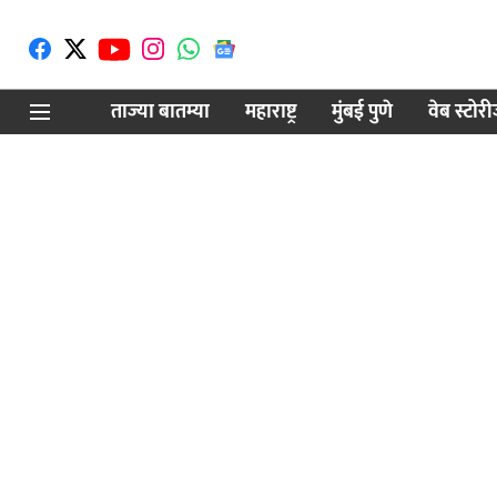
ताज्या बातम्या
महाराष्ट्र
मुंबई पुणे
वेब स्टोर