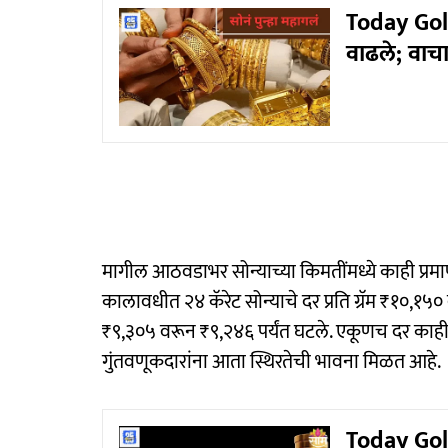
Today Gold
वाढले; वाच
मागील आठवडाभर सोन्याच्या किमतींमध्ये काही प्रम
कालावधीत २४ कॅरेट सोन्याचे दर प्रति ग्रॅम ₹१०,१५०
₹९,३०५ वरून ₹९,२४६ पर्यंत घटले. एकूणच दर काही
गुंतवणूकदारांना आता स्थिरतेची भावना मिळत आहे.
Today Gold 