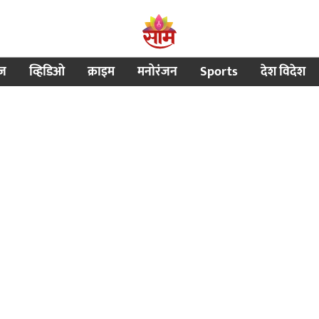
ीज
व्हिडिओ
क्राइम
मनोरंजन
Sports
देश विदेश