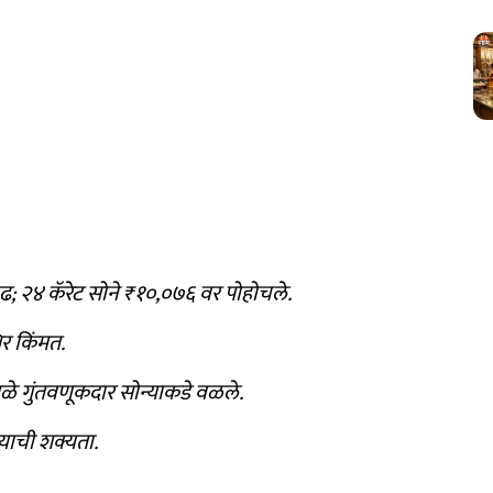
े वाढ; २४ कॅरेट सोने ₹१०,०७६ वर पोहोचले.
िर किंमत.
े गुंतवणूकदार सोन्याकडे वळले.
याची शक्यता.