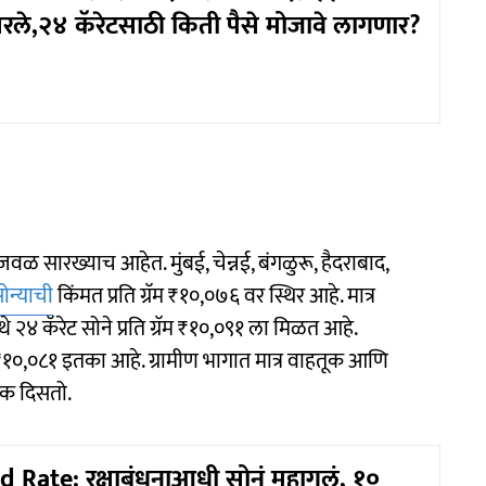
सरले,२४ कॅरेटसाठी किती पैसे मोजावे लागणार?
वळ सारख्याच आहेत. मुंबई, चेन्नई, बंगळुरू, हैदराबाद,
ोन्याची
किंमत प्रति ग्रॅम ₹१०,०७६ वर स्थिर आहे. मात्र
े २४ कॅरेट सोने प्रति ग्रॅम ₹१०,०९१ ला मिळत आहे.
०,०८१ इतका आहे. ग्रामीण भागात मात्र वाहतूक आणि
रक दिसतो.
 Rate: रक्षाबंधनाआधी सोनं महागलं, १०