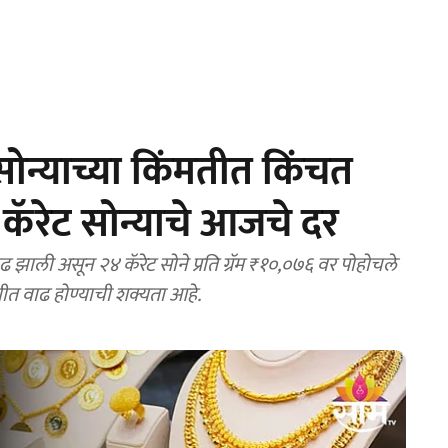
ोन्याच्या किंमतीत किंचत
ॅरेट सोन्याचे आजचे दर
 झाली असून २४ कॅरेट सोने प्रति ग्रॅम ₹१०,०७६ वर पोहोचले
ागणीत वाढ होण्याची शक्यता आहे.