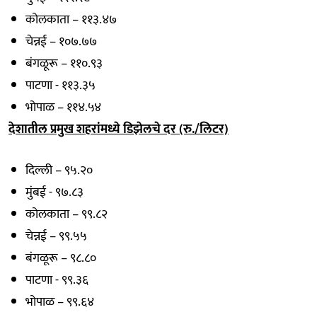
कोलकाता – ११३.४७
चेन्नई – १०७.७७
बंगळूरू – ११०.९३
पाटणा - ११३.३५
भोपाळ – ११४.५४
देशातील प्रमुख शहरांमध्ये डिझेलचे दर (रु./लिटर)
दिल्ली – ९५.२०
मुंबई - ९७.८३
कोलकाता – ९९.८२
चेन्नई – ९९.५५
बंगळूरू – ९८.८०
पाटणा - ९९.३६
भोपाळ – ९९.६४