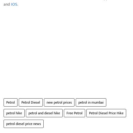
and
IOS
.
Petrol
Petrol Diesel
new petrol prices
petrol in mumbai
petrol hike
petrol and diesel hike
Free Petrol
Petrol Diesel Price Hike
petrol diesel price news