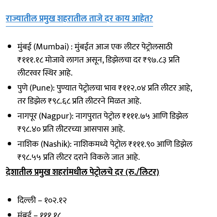
राज्यातील प्रमुख शहरातील ताजे दर काय आहेत?
मुंबई (Mumbai) : मुंबईत आज एक लीटर पेट्रोलसाठी
₹१११.१८ मोजावे लागत असून, डिझेलचा दर ₹९७.८३ प्रति
लीटरवर स्थिर आहे.
पुणे (Pune): पुण्यात पेट्रोलचा भाव ₹११२.०४ प्रति लीटर आहे,
तर डिझेल ₹९८.६८ प्रति लीटरने मिळत आहे.
नागपूर (Nagpur): नागपुरात पेट्रोल ₹१११.७५ आणि डिझेल
₹९८.४० प्रति लीटरच्या आसपास आहे.
नाशिक (Nashik): नाशिकमध्ये पेट्रोल ₹१११.९० आणि डिझेल
₹९८.५५ प्रति लीटर दराने विकले जात आहे.
देशातील प्रमुख शहरांमधील पेट्रोलचे दर (रु./लिटर)
दिल्ली – १०२.१२
मुंबई – १११.१८