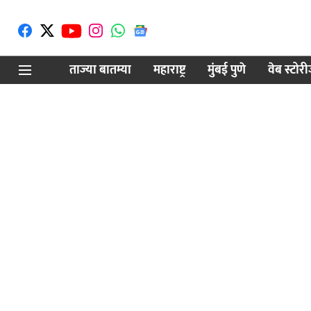
ताज्या बातम्या
महाराष्ट्र
मुंबई पुणे
वेब स्टोर