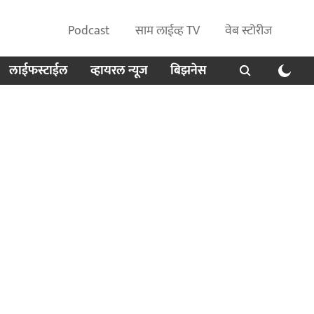
Podcast
साम लाईव्ह TV
वेब स्टोरीज
लाईफस्टाईल
व्हायरल न्यूज
बिझनेस