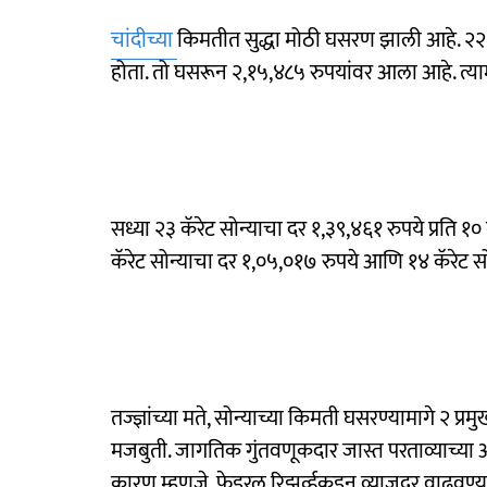
चांदीच्या
किमतीत सुद्धा मोठी घसरण झाली आहे. २२ ज
होता. तो घसरून २,१५,४८५ रुपयांवर आला आहे. त्याम
सध्या २३ कॅरेट सोन्याचा दर १,३९,४६१ रुपये प्रति १०
कॅरेट सोन्याचा दर १,०५,०१७ रुपये आणि १४ कॅरेट सोन
तज्ज्ञांच्या मते, सोन्याच्या किमती घसरण्यामागे २ 
मजबुती. जागतिक गुंतवणूकदार जास्त परताव्याच्या अ
कारण म्हणजे, फेडरल रिझर्व्हकडून व्याजदर वाढवण्या