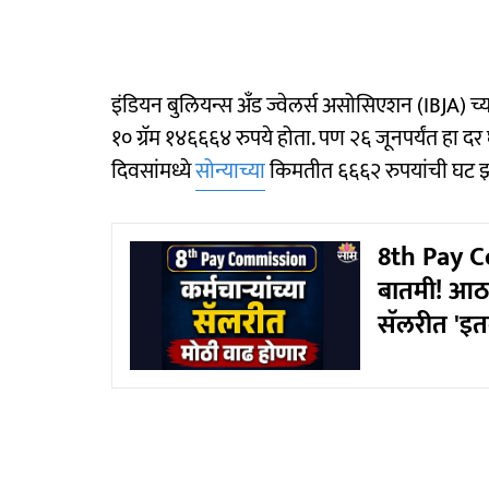
इंडियन बुलियन्स अँड ज्वेलर्स असोसिएशन (IBJA) च्
१० ग्रॅम १४६६६४ रुपये होता. पण २६ जूनपर्यंत हा
दिवसांमध्ये
सोन्याच्या
किमतीत ६६६२ रुपयांची घट 
8th Pay Co
बातमी! आठव
सॅलरीत 'इत