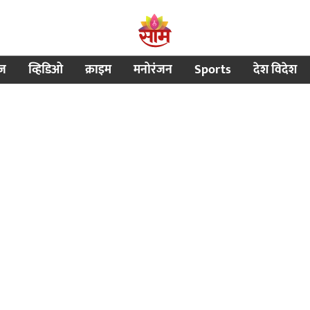
ीज
व्हिडिओ
क्राइम
मनोरंजन
Sports
देश विदेश