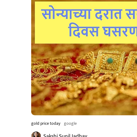
gold price today
google
Sakshi Sunil Jadhav