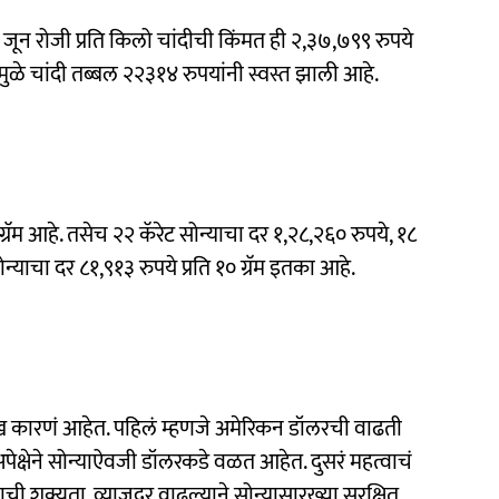
ून रोजी प्रति किलो चांदीची किंमत ही २,३७,७९९ रुपये
ुळे चांदी तब्बल २२३१४ रुपयांनी स्वस्त झाली आहे.
 ग्रॅम आहे. तसेच २२ कॅरेट सोन्याचा दर १,२८,२६० रुपये, १८
्याचा दर ८१,९१३ रुपये प्रति १० ग्रॅम इतका आहे.
प्रमुख कारणं आहेत. पहिलं म्हणजे अमेरिकन डॉलरची वाढती
पेक्षेने सोन्याऐवजी डॉलरकडे वळत आहेत. दुसरं महत्वाचं
ची शक्यता. व्याजदर वाढल्याने सोन्यासारख्या सुरक्षित