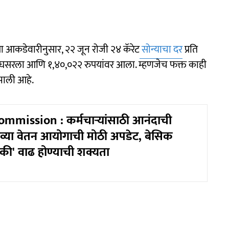
या आकडेवारीनुसार, २२ जून रोजी २४ कॅरेट
सोन्याचा दर
प्रति
 दर घसरला आणि १,४०,०२२ रुपयांवर आला. म्हणजेच फक्त काही
झाली आहे.
mmission : कर्मचाऱ्यांसाठी आनंदाची
्या वेतन आयोगाची मोठी अपडेट, बेसिक
की' वाढ होण्याची शक्यता