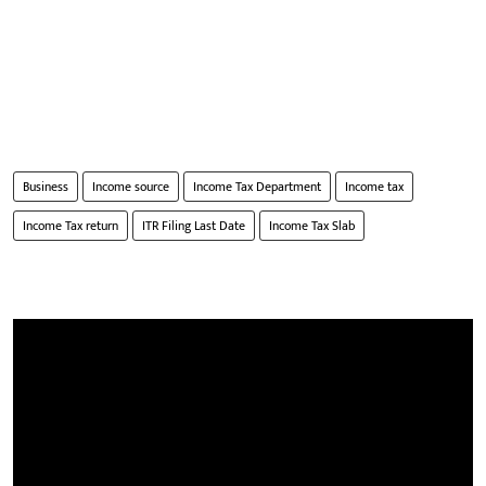
Business
Income source
Income Tax Department
Income tax
Income Tax return
ITR Filing Last Date
Income Tax Slab