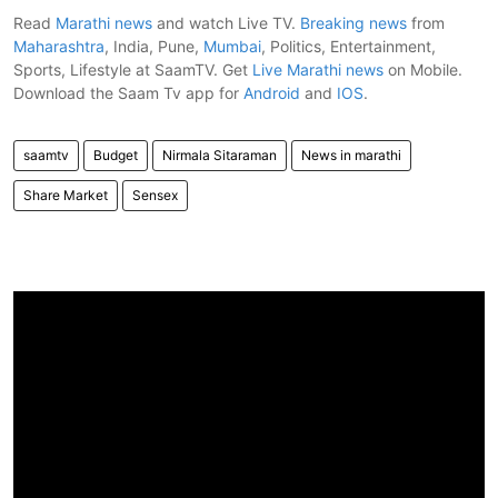
Read
Marathi news
and watch Live TV.
Breaking news
from
Maharashtra
, India, Pune,
Mumbai
, Politics, Entertainment,
Sports, Lifestyle at SaamTV. Get
Live Marathi news
on Mobile.
Download the Saam Tv app for
Android
and
IOS
.
saamtv
Budget
Nirmala Sitaraman
News in marathi
Share Market
Sensex