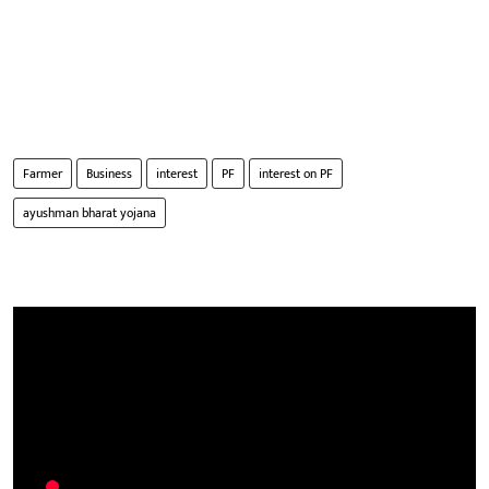
Farmer
Business
interest
PF
interest on PF
ayushman bharat yojana