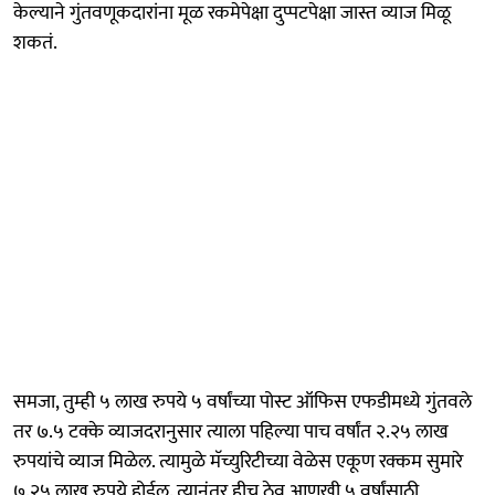
केल्याने गुंतवणूकदारांना मूळ रकमेपेक्षा दुप्पटपेक्षा जास्त व्याज मिळू
शकतं.
समजा, तुम्ही ५ लाख रुपये ५ वर्षांच्या पोस्ट ऑफिस एफडीमध्ये गुंतवले
तर ७.५ टक्के व्याजदरानुसार त्याला पहिल्या पाच वर्षांत २.२५ लाख
रुपयांचे व्याज मिळेल. त्यामुळे मॅच्युरिटीच्या वेळेस एकूण रक्कम सुमारे
७.२५ लाख रुपये होईल. त्यानंतर हीच ठेव आणखी ५ वर्षांसाठी