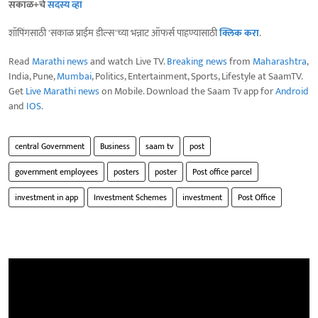
सकाळ+चे
सदस्य व्हा
शॉपिंगसाठी 'सकाळ प्राईम डील्स'च्या भन्नाट ऑफर्स पाहण्यासाठी
क्लिक करा
.
Read
Marathi news
and watch Live TV.
Breaking news
from
Maharashtra
,
India, Pune,
Mumbai
, Politics, Entertainment, Sports, Lifestyle at SaamTV.
Get
Live Marathi news
on Mobile. Download the Saam Tv app for
Android
and
IOS
.
central Government
Business
saam tv
post
government employees
posters
poster
Post office parcel
investment in app
Investment Schemes
investment
Post Office