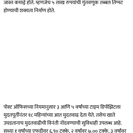
जास्त कमाई होते. म्हणजेच ५ लाख रुपयांची गुंतवणूक तब्बल तिप्पट
होण्याची शक्यता निर्माण होते.
पोस्ट ऑफिसच्या नियमानुसार ३ आणि ५ वर्षांच्या टाइम डिपॉझिटला
मुदतपूर्तीनंतर १८ महिन्यांच्या आत मुदतवाढ देता येते. तसेच खाते
उघडतानाच मुदतवाढीची विनंती नोंदवण्याची सुविधाही उपलब्ध आहे.
सध्या १ वर्षांच्या एफडीवर ६.९० टक्के, २ वर्षांवर ७.०० टक्के, ३ वर्षांवर