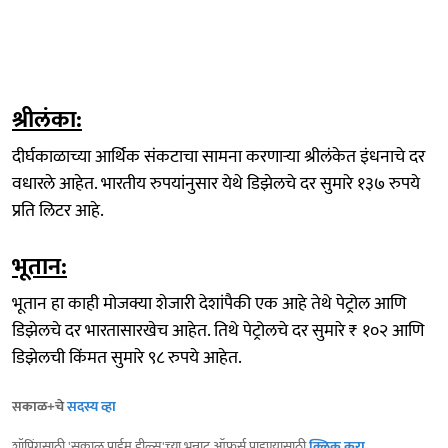
श्रीलंका:
दीर्घकाळाच्या आर्थिक संकटाचा सामना करणाऱ्या श्रीलंकेत इंधनाचे दर
वधारले आहेत. भारतीय रुपयांनुसार येथे डिझेलचे दर सुमारे १३७ रुपये
प्रति लिटर आहे.
भूतान:
भूतान हा काही मोजक्या शेजारी देशांपैकी एक आहे तेथे पेट्रोल आणि
डिझेलचे दर भारतासारखेच आहेत. तिथे पेट्रोलचे दर सुमारे ₹ १०२ आणि
डिझेलची किंमत सुमारे ९८ रुपये आहेत.
सकाळ+चे
सदस्य व्हा
शॉपिंगसाठी 'सकाळ प्राईम डील्स'च्या भन्नाट ऑफर्स पाहण्यासाठी
क्लिक करा
.