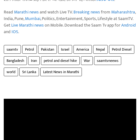
Read
Marathi news
and watch Live TV.
Breaking news
from
Maharashtra
,
India, Pune,
Mumbai
, Politics, Entertainment, Sports, Lifestyle at SaamTV.
Get
Live Marathi news
on Mobile. Download the Saam Tv app for
Android
and
IOS
.
saamtv
Petrol
Pakistan
Israel
America
Nepal
Petrol Diesel
Bangladesh
Iran
petrol and diesel hike
War
saamtvneews
world
Sri Lanka
Latest News in Marathi