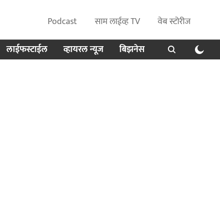
Podcast
साम लाईव्ह TV
वेब स्टोरीज
लाईफस्टाईल
व्हायरल न्यूज
बिझनेस