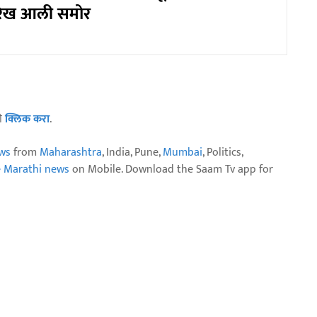
रिख आली समोर
ठी
क्लिक करा
.
ws
from
Maharashtra
, India, Pune,
Mumbai
, Politics,
e Marathi news
on Mobile. Download the Saam Tv app for