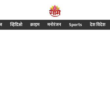
ीज
व्हिडिओ
क्राइम
मनोरंजन
Sports
देश विदेश