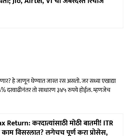
धता; Jio, Airtel, Vi चा जबरदस्त रिचार्ज
पडणार? हे जाणून घेण्यात जास्त रस असतो. जर सध्या एखाद्या
 १५% दरवाढीनंतर तो साधारण ३४५ रुपये होईल. म्हणजेच
 Return: करदात्यांसाठी मोठी बातमी! ITR
 काम विसरलात? लगेचच पूर्ण करा प्रोसेस,