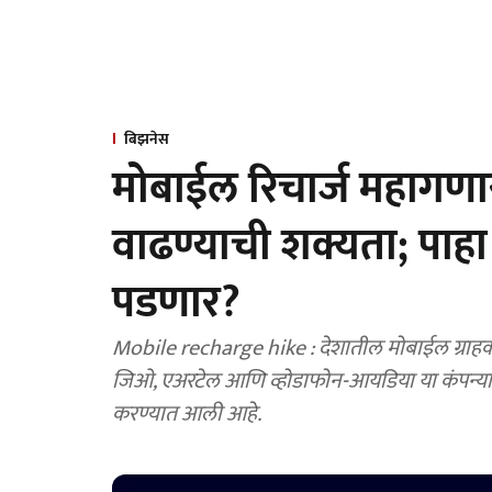
बिझनेस
मोबाईल रिचार्ज महागणार
वाढण्याची शक्यता; पाह
पडणार?
Mobile recharge hike : देशातील मोबाईल ग्राहक
जिओ, एअरटेल आणि व्होडाफोन-आयडिया या कंपन्या १२
करण्यात आली आहे.