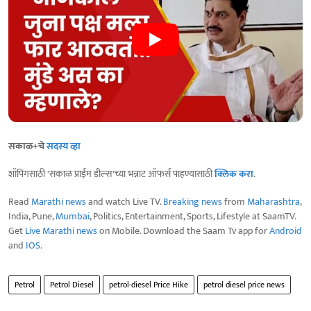
सकाळ+चे
सदस्य व्हा
शॉपिंगसाठी 'सकाळ प्राईम डील्स'च्या भन्नाट ऑफर्स पाहण्यासाठी
क्लिक करा
.
Read
Marathi news
and watch Live TV.
Breaking news
from
Maharashtra
,
India, Pune,
Mumbai
, Politics, Entertainment, Sports, Lifestyle at SaamTV.
Get
Live Marathi news
on Mobile. Download the Saam Tv app for
Android
and
IOS
.
Petrol
Petrol Diesel
petrol-diesel Price Hike
petrol diesel price news