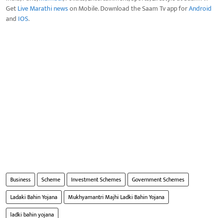
Get
Live Marathi news
on Mobile. Download the Saam Tv app for
Android
and
IOS
.
Business
Scheme
Investment Schemes
Government Schemes
Ladaki Bahin Yojana
Mukhyamantri Majhi Ladki Bahin Yojana
ladki bahin yojana