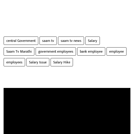
central Government
saam tv
saam tv news
Salary
Saam Tv Marathi
government employees
bank employee
employee
employees
Salary Issue
Salary Hike