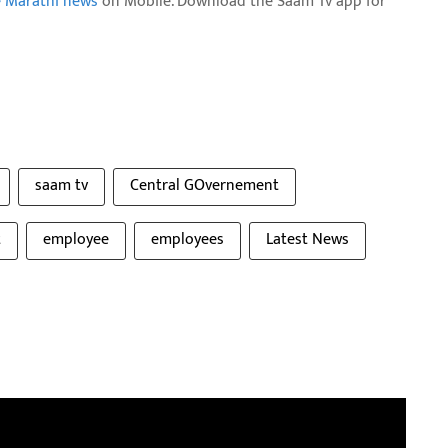
e Marathi news
on Mobile. Download the Saam Tv app for
saam tv
Central GOvernement
t
employee
employees
Latest News