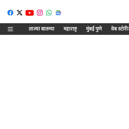
ताज्या बातम्या
महाराष्ट्र
मुंबई पुणे
वेब स्टोर