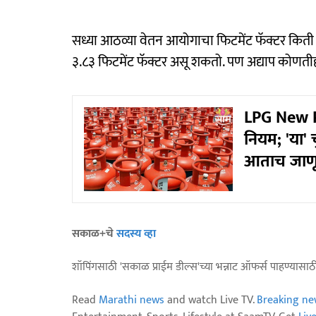
सध्या आठव्या वेतन आयोगाचा फिटमेंट फॅक्टर किती अ
३.८३ फिटमेंट फॅक्टर असू शकतो. पण अद्याप कोणत
LPG New R
नियम; 'या' 
आताच जाणून
सकाळ+चे
सदस्य व्हा
शॉपिंगसाठी 'सकाळ प्राईम डील्स'च्या भन्नाट ऑफर्स पाहण्यासा
Read
Marathi news
and watch Live TV.
Breaking ne