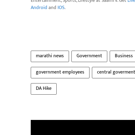
Entertainment, Sports, Lifestyle at SaamTV. Get
Liv
Android
and
IOS
.
marathi news
Government
Business
government employees
central govermen
DA Hike