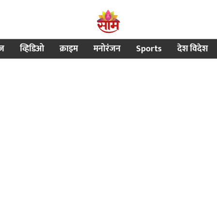
ीज
व्हिडिओ
क्राइम
मनोरंजन
Sports
देश विदेश