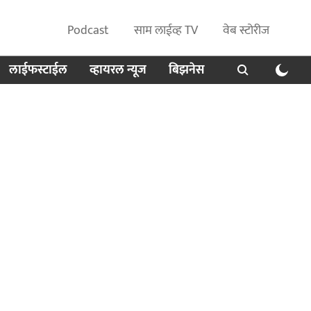
Podcast
साम लाईव्ह TV
वेब स्टोरीज
लाईफस्टाईल
व्हायरल न्यूज
बिझनेस