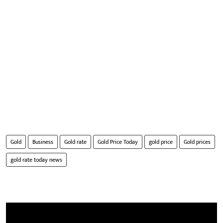
Gold
Business
Gold rate
Gold Price Today
gold price
Gold prices
gold rate today news