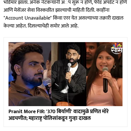
भडिमार झाला. अनेक नेटकऱ्यांनी अॅप सुरू न होणे, फीड अपडेट न होणे
आणि मेसेंजर सेवा विस्कळीत झाल्याची माहिती दिली. काहींना
"Account Unavailable" किंवा एरर येत असल्याच्या तक्रारी दाखल
केल्या आहेत. दिसल्याचेही समोर आले आहे.
Pranit More FIR: '370 बिर्याणी' वादामुळे प्रणित मोरे
अडचणीत; महाराष्ट्र पोलिसांकडून गुन्हा दाखल