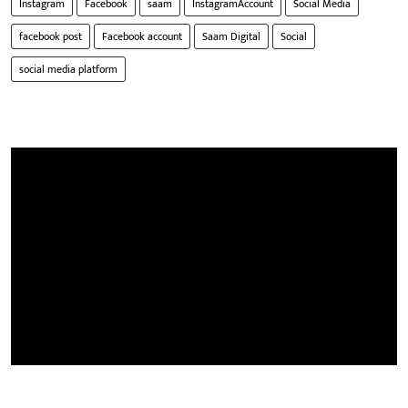
Instagram
Facebook
saam
InstagramAccount
Social Media
facebook post
Facebook account
Saam Digital
Social
social media platform