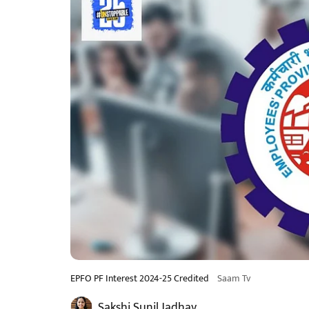
EPFO PF Interest 2024-25 Credited
Saam Tv
Sakshi Sunil Jadhav