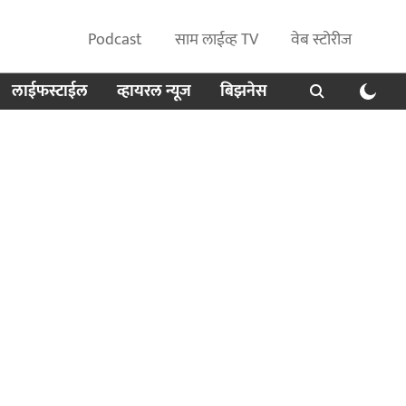
Podcast
साम लाईव्ह TV
वेब स्टोरीज
लाईफस्टाईल
व्हायरल न्यूज
बिझनेस