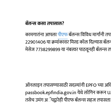
बॅलन्स कसा तपासाल?
कामगारांना आपला
पीएफ
बॅलन्स विविध मार्गांनी 
22901406 या क्रमांकावर मिस्ड कॉल दिल्यास बॅ
मेसेज 7738299899 या नंबरवर पाठवूनही बॅलन्स त
ऑनलाइन तपासण्यासाठी सदस्यांनी EPFO च्या अध
passbook.epfindia.gov.in येथे लॉगिन करून UAN,
तसेच उमंग अॅपद्वारेही पीएफ बॅलन्स सहज तपासता 