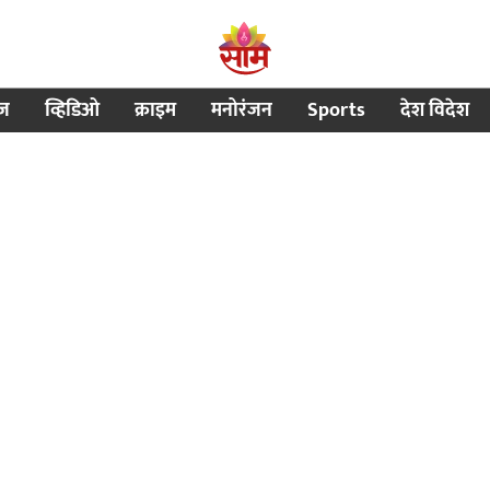
ीज
व्हिडिओ
क्राइम
मनोरंजन
Sports
देश विदेश