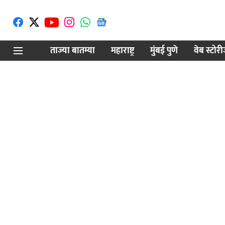
ताज्या बातम्या
महाराष्ट्र
मुंबई पुणे
वेब स्टोर