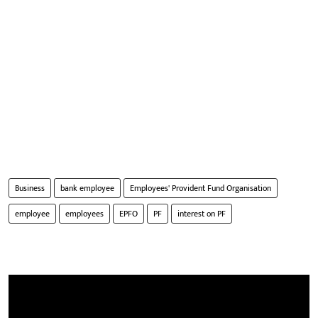
Business
bank employee
Employees' Provident Fund Organisation
employee
employees
EPFO
PF
interest on PF