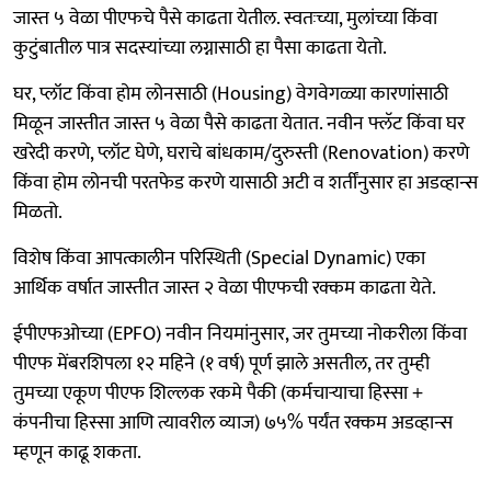
जास्त ५ वेळा पीएफचे पैसे काढता येतील. स्वतःच्या, मुलांच्या किंवा
कुटुंबातील पात्र सदस्यांच्या लग्नासाठी हा पैसा काढता येतो.
घर, प्लॉट किंवा होम लोनसाठी (Housing) वेगवेगळ्या कारणांसाठी
मिळून जास्तीत जास्त ५ वेळा पैसे काढता येतात. नवीन फ्लॅट किंवा घर
खरेदी करणे, प्लॉट घेणे, घराचे बांधकाम/दुरुस्ती (Renovation) करणे
किंवा होम लोनची परतफेड करणे यासाठी अटी व शर्तींनुसार हा अडव्हान्स
मिळतो.
विशेष किंवा आपत्कालीन परिस्थिती (Special Dynamic) एका
आर्थिक वर्षात जास्तीत जास्त २ वेळा पीएफची रक्कम काढता येते.
ईपीएफओच्या (EPFO) नवीन नियमांनुसार, जर तुमच्या नोकरीला किंवा
पीएफ मेंबरशिपला १२ महिने (१ वर्ष) पूर्ण झाले असतील, तर तुम्ही
तुमच्या एकूण पीएफ शिल्लक रकमे पैकी (कर्मचाऱ्याचा हिस्सा +
कंपनीचा हिस्सा आणि त्यावरील व्याज) ७५% पर्यंत रक्कम अडव्हान्स
म्हणून काढू शकता.