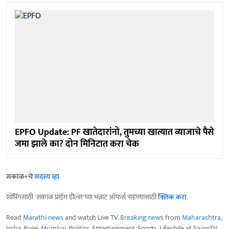
EPFO Update: PF खातेदारांनो, तुमच्या खात्यात व्याजाचे पैसे
जमा झाले का? दोन मिनिटात करा चेक
सकाळ+चे
सदस्य व्हा
शॉपिंगसाठी 'सकाळ प्राईम डील्स'च्या भन्नाट ऑफर्स पाहण्यासाठी
क्लिक करा
.
Read
Marathi news
and watch Live TV.
Breaking news
from
Maharashtra
,
India, Pune,
Mumbai
, Politics, Entertainment, Sports, Lifestyle at SaamTV.