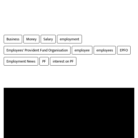
Business
Money
Salary
employment
Employees' Provident Fund Organisation
employee
employees
EPFO
Employment News
PF
interest on PF