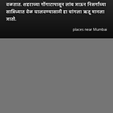
वळतात. शहराच्या गोंगाटापासून लांब जाऊन निसर्गाच्या
सान्निध्यात वेळ घालवण्यासाठी हा चांगला ऋतू मानला
जातो.
places near Mumbai