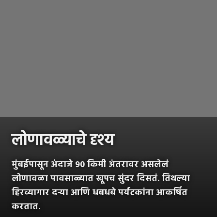
लोणावळ्याचे दृश्य
मुंबईपासून अंदाजे 90 किमी अंतरावर असलेलं
लोणावळा पावसाळ्यात खूपच सुंदर दिसतं. तिथल्या
हिरव्यागार दऱ्या आणि धबधबे पर्यटकांना आकर्षित
करतात.