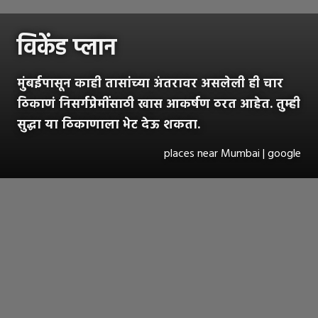
विकेंड प्लान
मुंबईपासून काही तासांच्या अंतरावर असलेली ही चार
ठिकाणं निसर्गप्रेमींसाठी खास आकर्षण ठरत आहेत. तुम्ही
सुद्धा या ठिकाणाला भेट देऊ शकता.
places near Mumbai | google