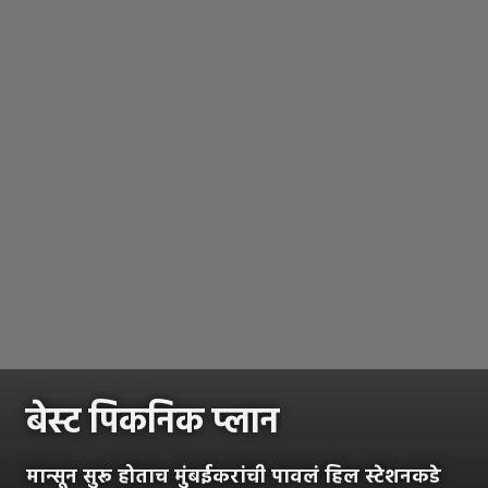
बेस्ट पिकनिक प्लान
मान्सून सुरू होताच मुंबईकरांची पावलं हिल स्टेशनकडे