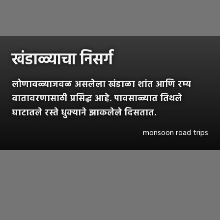
खंडाळ्याचा निसर्ग
लोणावळ्याजवळ असलेला खंडाळा शांत आणि रम्य
वातावरणासाठी प्रसिद्ध आहे. पावसाळ्यात तिथले
घाटातले रस्ते धुक्याने झाकलेले दिसतात.
monsoon road trips