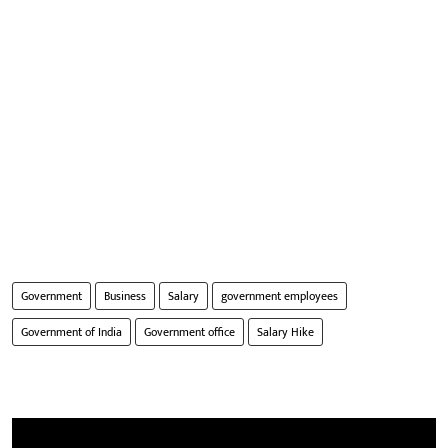
Government
Business
Salary
government employees
Government of India
Government office
Salary Hike