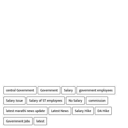
central Government
Government
Salary
government employees
Salary Issue
Salary of ST employees
No Salary
commission
latest marathi news update
Latest News
Salary Hike
DA Hike
Government Jobs
latest