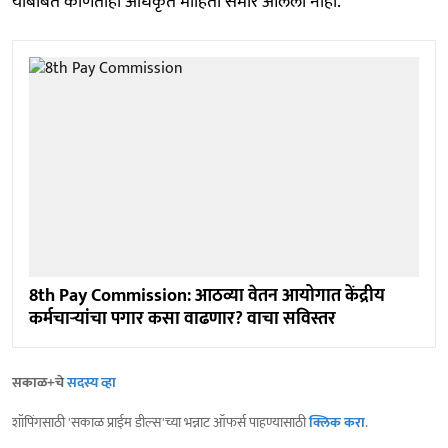
याबाबत कोणतीही अधिकृत माहिती समोर आलेली नाही.
8th Pay Commission: आठव्या वेतन आयोगात केंद्रीय
कर्मचाऱ्यांचा पगार कसा वाढणार? वाचा सविस्तर
सकाळ+चे
सदस्य व्हा
शॉपिंगसाठी 'सकाळ प्राईम डील्स'च्या भन्नाट ऑफर्स पाहण्यासाठी
क्लिक करा
.