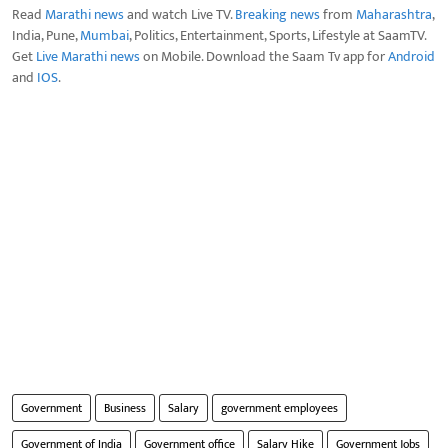
Read
Marathi news
and watch Live TV.
Breaking news
from
Maharashtra
,
India, Pune,
Mumbai
, Politics, Entertainment, Sports, Lifestyle at SaamTV.
Get
Live Marathi news
on Mobile. Download the Saam Tv app for
Android
and
IOS
.
Government
Business
Salary
government employees
Government of India
Government office
Salary Hike
Government Jobs