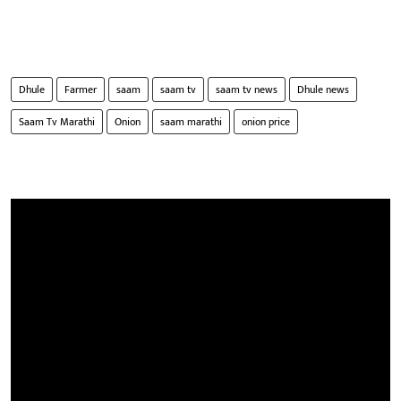
Dhule
Farmer
saam
saam tv
saam tv news
Dhule news
Saam Tv Marathi
Onion
saam marathi
onion price