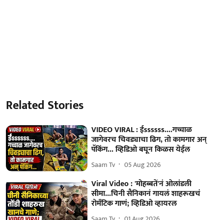
Related Stories
VIDEO VIRAL : ईssssss....गच्चाळ
जागेवरच चिवड्याचा ढिग, तो कामगार अन्
पॅकिंग... व्हिडिओ बघून किळस येईल
Saam Tv
05 Aug 2026
Viral Video : 'मोहब्बतें'नं ओलांडली
सीमा...चिनी सैनिकानं गायलं शाहरूखचं
रोमँटिक गाणं; व्हिडिओ व्हायरल
Saam Tv
01 Aug 2026